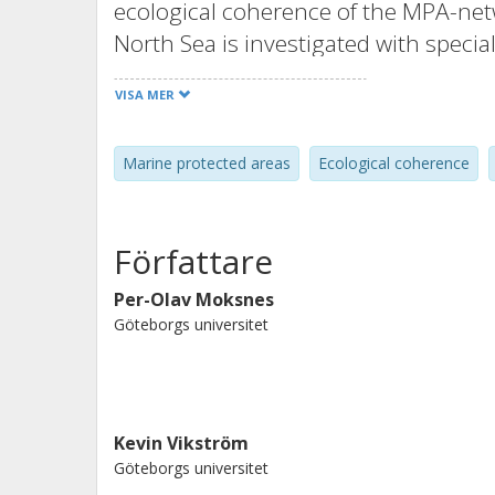
ecological coherence of the MPA-netw
North Sea is investigated with speci
biophysical models, the larval disper
VISA MER
in the Kattegat-Skagerrak area is asse
series of new model tools can be app
Marine protected areas
Ecological coherence
benthic communities, and evaluate t
larval connectivity. This report was
for Water and Marine Management.
Författare
Per-Olav Moksnes
Göteborgs universitet
Kevin Vikström
Göteborgs universitet