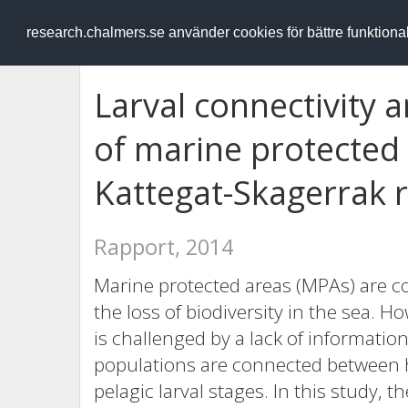
RESEARCH
.chalmers.se
research.chalmers.se använder cookies för bättre funktion
Larval connectivity 
of marine protected 
Kattegat-Skagerrak 
Rapport, 2014
Marine protected areas (MPAs) are co
the loss of biodiversity in the sea
is challenged by a lack of information
populations are connected between 
pelagic larval stages. In this study, th