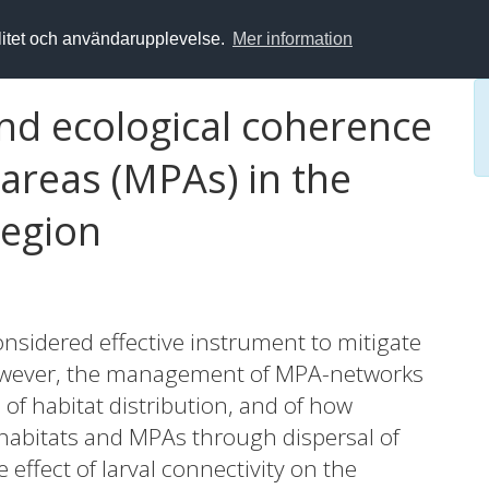
alitet och användarupplevelse.
Mer information
and ecological coherence
areas (MPAs) in the
region
nsidered effective instrument to mitigate
. However, the management of MPA-networks
 of habitat distribution, and of how
habitats and MPAs through dispersal of
e effect of larval connectivity on the