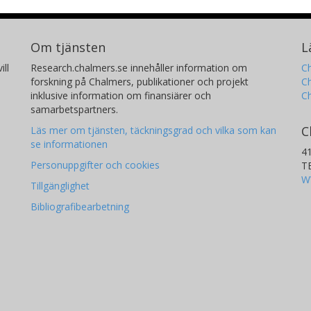
Om tjänsten
L
ill
Research.chalmers.se innehåller information om
Ch
forskning på Chalmers, publikationer och projekt
Ch
inklusive information om finansiärer och
C
samarbetspartners.
C
Läs mer om tjänsten, täckningsgrad och vilka som kan
se informationen
4
Personuppgifter och cookies
T
W
Tillgänglighet
Bibliografibearbetning