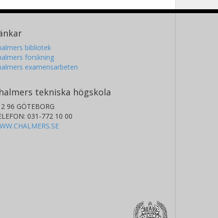
änkar
almers bibliotek
almers forskning
halmers examensarbeten
halmers tekniska högskola
12 96 GÖTEBORG
ELEFON: 031-772 10 00
WW.CHALMERS.SE