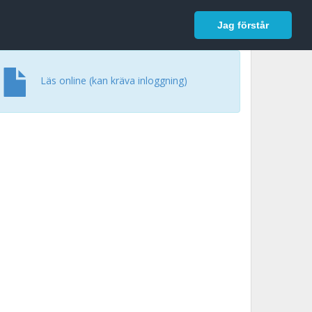
In English
Logga in
Jag förstår
Läs online (kan kräva inloggning)