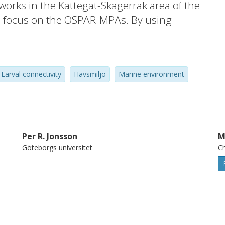
orks in the Kattegat-Skagerrak area of the
al focus on the OSPAR-MPAs. By using
sal and connectivity of benthic organisms
ssed. The report also aims to assess if a
lied to identify optimal MPA-networks for
Larval connectivity
Havsmiljö
Marine environment
he existing MPA-networks with regards to
 prepared on request by the Swedish Agency
Per R. Jonsson
M
Göteborgs universitet
Ch