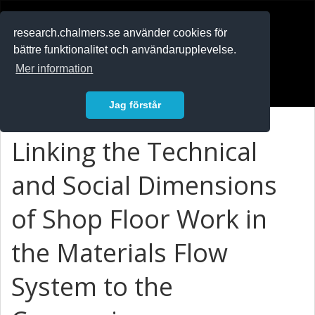
RESEARCH
.chalmers.se
research.chalmers.se använder cookies för
bättre funktionalitet och användarupplevelse.
In English
Mer information
Logga in
Jag förstår
Linking the Technical
and Social Dimensions
of Shop Floor Work in
the Materials Flow
System to the