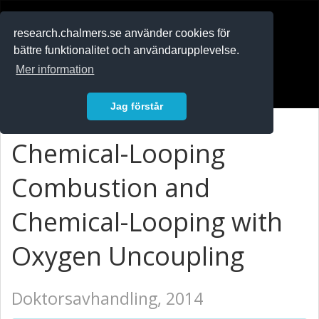
RESEARCH
.chalmers.se
research.chalmers.se använder cookies för
bättre funktionalitet och användarupplevelse.
In English
Mer information
Logga in
Jag förstår
Chemical-Looping
Combustion and
Chemical-Looping with
Oxygen Uncoupling
Doktorsavhandling, 2014