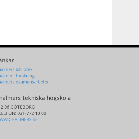
änkar
almers bibliotek
almers forskning
halmers examensarbeten
halmers tekniska högskola
12 96 GÖTEBORG
ELEFON: 031-772 10 00
WW.CHALMERS.SE