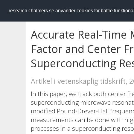
RESEARCH
.chalmers.se
research.chalmers.se använder cookies för bättre funktion
Accurate Real-Time M
Factor and Center F
Superconducting Re
Artikel i vetenskaplig tidskrift, 
In this paper, we track both center fr
superconducting microwave resonator
modified Pound-Drever-Hall frequenc
measurements can be done with high
processes in a superconducting reson