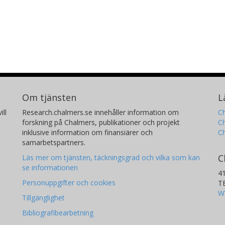
Om tjänsten
L
ill
Research.chalmers.se innehåller information om
Ch
forskning på Chalmers, publikationer och projekt
Ch
inklusive information om finansiärer och
C
samarbetspartners.
C
Läs mer om tjänsten, täckningsgrad och vilka som kan
se informationen
4
Personuppgifter och cookies
T
W
Tillgänglighet
Bibliografibearbetning