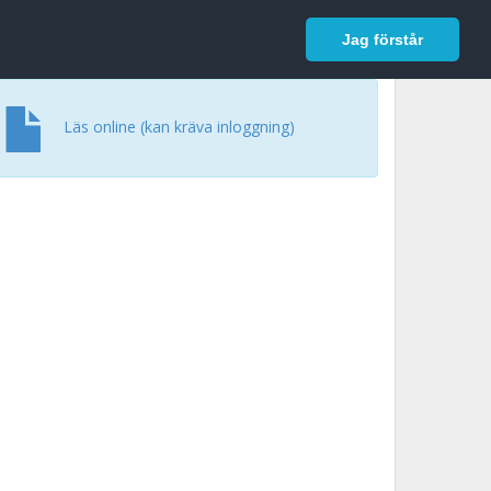
In English
Logga in
Jag förstår
Läs online (kan kräva inloggning)