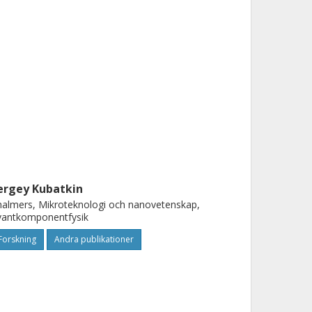
ergey Kubatkin
almers, Mikroteknologi och nanovetenskap,
vantkomponentfysik
Forskning
Andra publikationer