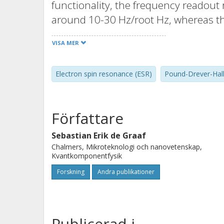
functionality, the frequency readout 
around 10-30 Hz/root Hz, whereas the
within 0.1% on a millisecond time sc
VISA MER
can be particularly useful for elec
achieve a minimum number of detecta
Electron spin resonance (ESR)
Pound-Drever-Hall
10(5) spins/root Hz, based on qualit
study of fast dynamic processes, for
on a short time scale.
Författare
Sebastian Erik de Graaf
Chalmers, Mikroteknologi och nanovetenskap,
Kvantkomponentfysik
Forskning
Andra publikationer
Publicerad i