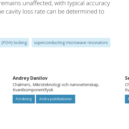
remains unaffected, with typical accuracy
 cavity loss rate can be determined to
ale (34 dB/root Hz). As we demonstrate, this
tron spin resonance measurements, where we
ble spins coupled to the resonator N = 5 .
 (PDH) locking
superconducting microwave resonators
y factor measurements. It also enables the
 example, vortex dynamics, in these devices
Andrey Danilov
S
Chalmers, Mikroteknologi och nanovetenskap,
Ch
Kvantkomponentfysik
K
Forskning
Andra publikationer