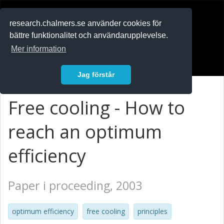
RESEARCH
.chalmers.se
research.chalmers.se använder cookies för
bättre funktionalitet och användarupplevelse.
In English
Mer information
Logga in
Jag förstår
Free cooling - How to
reach an optimum
efficiency
Paper i proceeding, 2003
optimum efficiency
free cooling
principles