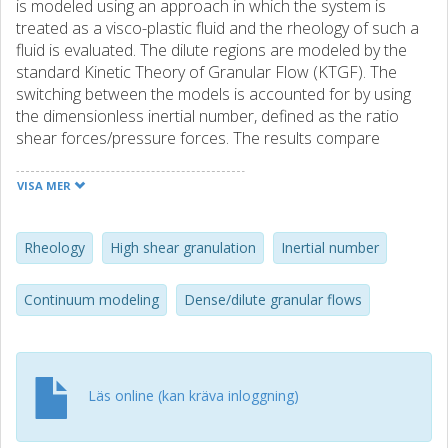
is modeled using an approach in which the system is
treated as a visco-plastic fluid and the rheology of such a
fluid is evaluated. The dilute regions are modeled by the
standard Kinetic Theory of Granular Flow (KTGF). The
switching between the models is accounted for by using
the dimensionless inertial number, defined as the ratio
shear forces/pressure forces. The results compare
favorably with experimental data for a disk impeller high
shear granulator. Granular temperatures and volume
VISA MER
fractions, in particular, are well captured by the
aforementioned model. The velocity profiles show better
agreement with experimental data as compared to
Rheology
High shear granulation
Inertial number
previous studies. (C) 2014 Elsevier B.V. All rights reserved.
Continuum modeling
Dense/dilute granular flows
Läs online (kan kräva inloggning)