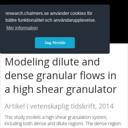
RESEARCH
.chalmers.se
research.chalmers.se använder cookies för
bättre funktionalitet och användarupplevelse.
In English
Mer information
Logga in
Jag förstår
Modeling dilute and
dense granular flows in
a high shear granulator
Artikel i vetenskaplig tidskrift, 2014
This study models a high shear granulation system,
including both dense and dilute regions. The dense region