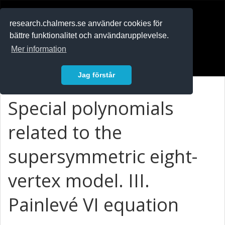
RESEARCH
.chalmers.se
research.chalmers.se använder cookies för
bättre funktionalitet och användarupplevelse.
In English
Mer information
Logga in
Jag förstår
Special polynomials
related to the
supersymmetric eight-
vertex model. III.
Painlevé VI equation