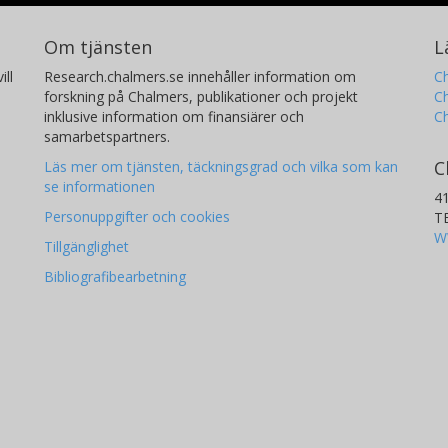
Om tjänsten
L
ill
Research.chalmers.se innehåller information om
Ch
forskning på Chalmers, publikationer och projekt
Ch
inklusive information om finansiärer och
C
samarbetspartners.
C
Läs mer om tjänsten, täckningsgrad och vilka som kan
se informationen
4
Personuppgifter och cookies
T
W
Tillgänglighet
Bibliografibearbetning