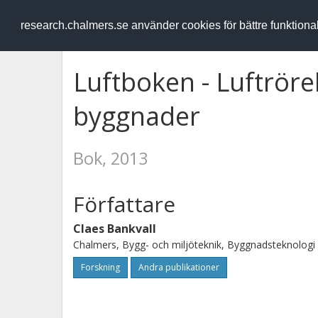
RESEARCH
.chalmers.se
research.chalmers.se använder cookies för bättre funktion
Luftboken - Luftrörel
byggnader
Bok, 2013
Författare
Claes Bankvall
Chalmers, Bygg- och miljöteknik, Byggnadsteknologi
Forskning
Andra publikationer