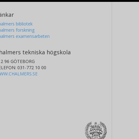
änkar
almers bibliotek
almers forskning
halmers examensarbeten
halmers tekniska högskola
12 96 GÖTEBORG
ELEFON: 031-772 10 00
WW.CHALMERS.SE