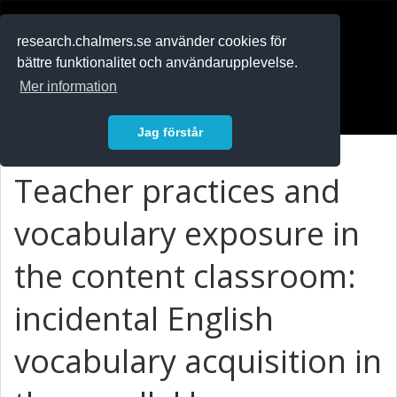
RESEARCH
.chalmers.se
research.chalmers.se använder cookies för
bättre funktionalitet och användarupplevelse.
In English
Mer information
Logga in
Jag förstår
Teacher practices and
vocabulary exposure in
the content classroom:
incidental English
vocabulary acquisition in