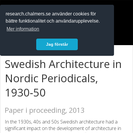
RESEARCH
.chalmers.se
research.chalmers.se använder cookies för
bättre funktionalitet och användarupplevelse.
In English
Mer information
Logga in
Jag förstår
Swedish Architecture in
Nordic Periodicals,
1930‐50
Paper i proceeding, 2013
In the 1930s, 40s and 50s Swedish architecture had a
significant impact on the development of architecture in