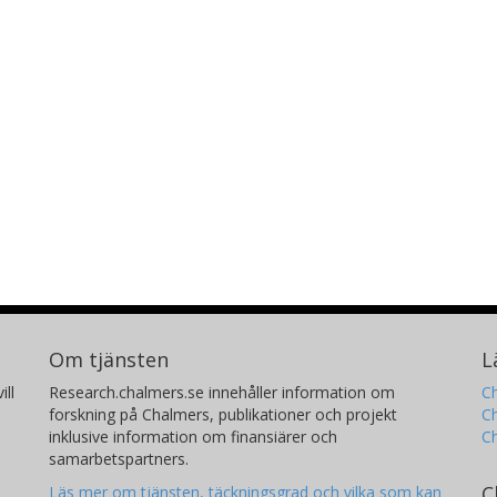
Om tjänsten
L
ill
Research.chalmers.se innehåller information om
Ch
forskning på Chalmers, publikationer och projekt
Ch
inklusive information om finansiärer och
C
samarbetspartners.
C
Läs mer om tjänsten, täckningsgrad och vilka som kan