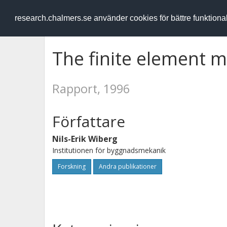
RESEARCH
.chalmers.se
research.chalmers.se använder cookies för bättre funktion
The finite element m
Rapport, 1996
Författare
Nils-Erik Wiberg
Institutionen för byggnadsmekanik
Forskning
Andra publikationer