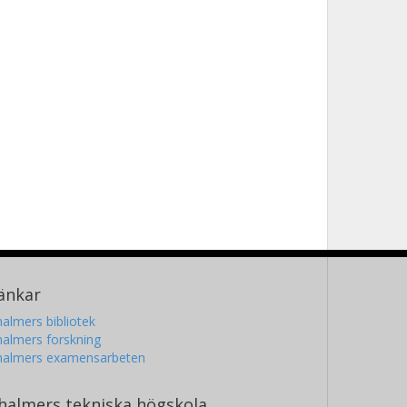
änkar
almers bibliotek
almers forskning
halmers examensarbeten
halmers tekniska högskola