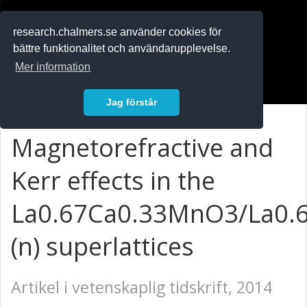
RESEARCH
.chalmers.se
research.chalmers.se använder cookies för
bättre funktionalitet och användarupplevelse.
In English
Mer information
Logga in
Jag förstår
Magnetorefractive and
Kerr effects in the
La0.67Ca0.33MnO3/La0.
(n) superlattices
Artikel i vetenskaplig tidskrift, 2014