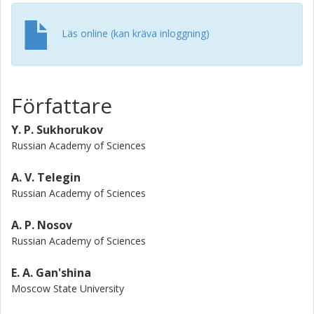
interfaces and deviations of composition of layers from
stoichiometry both influence the values of
magnetorefraction effect in superlattices and the shapes
Läs online (kan kräva inloggning)
of their temperature dependences.
Författare
Y. P. Sukhorukov
Russian Academy of Sciences
A. V. Telegin
Russian Academy of Sciences
A. P. Nosov
Russian Academy of Sciences
E. A. Gan'shina
Moscow State University