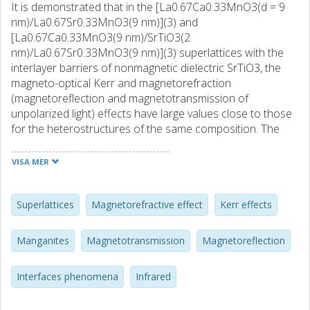
It is demonstrated that in the [La0.67Ca0.33MnO3(d = 9
nm)/La0.67Sr0.33MnO3(9 nm)](3) and
[La0.67Ca0.33MnO3(9 nm)/SrTiO3(2
nm)/La0.67Sr0.33MnO3(9 nm)](3) superlattices with the
interlayer barriers of nonmagnetic dielectric SrTiO3, the
magneto-optical Kerr and magnetorefraction
(magnetoreflection and magnetotransmission of
unpolarized light) effects have large values close to those
for the heterostructures of the same composition. The
defects and strain in the layers and at interfaces of
superlattices result in appearance of additional band in the
VISA MER
Kerr effect spectrum, temperature hysteresis, and
abnormal temperature dependence of the Kerr effect. It is
shown, that the resonant-like contribution to the
Superlattices
Magnetorefractive effect
Kerr effects
magnetoreflection spectra of superlattices is due to the
shift of the minima in reflection coefficient near the
Manganites
Magnetotransmission
Magnetoreflection
phonon bands by magnetic field. The increase in
magnetotransmission of superlattices relative to a single
Interfaces phenomena
Infrared
layered film is due to multiple transmission of light through
the layers of superlattices. The intermixing effects at