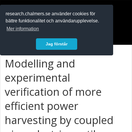
RESEARCH
.chalmers.se
research.chalmers.se använder cookies för
bättre funktionalitet och användarupplevelse.
In English
Mer information
Logga in
Jag förstår
Modelling and
experimental
verification of more
efficient power
harvesting by coupled