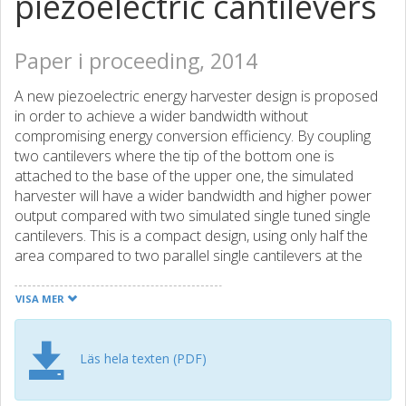
piezoelectric cantilevers
Paper i proceeding, 2014
A new piezoelectric energy harvester design is proposed
in order to achieve a wider bandwidth without
compromising energy conversion efficiency. By coupling
two cantilevers where the tip of the bottom one is
attached to the base of the upper one, the simulated
harvester will have a wider bandwidth and higher power
output compared with two simulated single tuned single
cantilevers. This is a compact design, using only half the
area compared to two parallel single cantilevers at the
price of a small increase in height. The measured coupled
harvester has approximately 1.7 times higher energy
VISA MER
output than the combination of two measured tuned
single cantilevers achieved by a coupling with less
mechanical damping. With an improved coupling the power
Läs hela texten (PDF)
output is increased to 2.3 times higher than two single
tuned cantilevers.