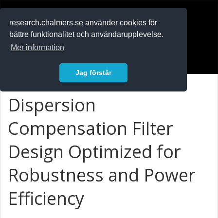
RESEARCH
.chalmers.se
research.chalmers.se använder cookies för
bättre funktionalitet och användarupplevelse.
In English
Mer information
Logga in
Jag förstår
Dispersion
Compensation Filter
Design Optimized for
Robustness and Power
Efficiency