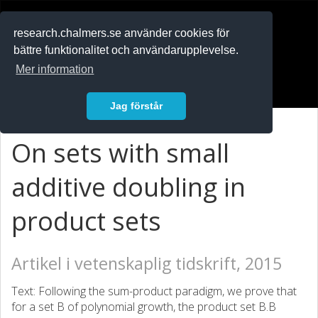
RESEARCH
.chalmers.se
research.chalmers.se använder cookies för
bättre funktionalitet och användarupplevelse.
In English
Mer information
Logga in
Jag förstår
On sets with small
additive doubling in
product sets
Artikel i vetenskaplig tidskrift, 2015
Text: Following the sum-product paradigm, we prove that
for a set B of polynomial growth, the product set B.B