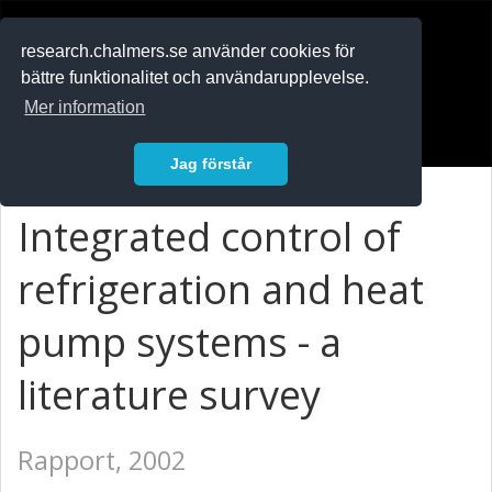
RESEARCH
.chalmers.se
research.chalmers.se använder cookies för
bättre funktionalitet och användarupplevelse.
In English
Mer information
Logga in
Jag förstår
Integrated control of
refrigeration and heat
pump systems - a
literature survey
Rapport, 2002