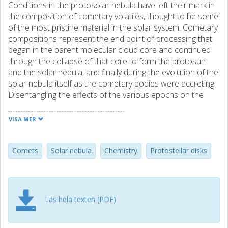
Conditions in the protosolar nebula have left their mark in
the composition of cometary volatiles, thought to be some
of the most pristine material in the solar system. Cometary
compositions represent the end point of processing that
began in the parent molecular cloud core and continued
through the collapse of that core to form the protosun
and the solar nebula, and finally during the evolution of the
solar nebula itself as the cometary bodies were accreting.
Disentangling the effects of the various epochs on the
final composition of a comet is complicated. But comets
are not the only source of information about the solar
VISA MER
nebula. Protostellar disks around young stars similar to the
protosun provide a way of investigating the evolution of
disks similar to the solar nebula while they are in the
Comets
Solar nebula
Chemistry
Protostellar disks
process of evolving to form their own solar systems. In
this way we can learn about the physical and chemical
conditions under which comets formed, and about the
types of dynamical processing that shaped the solar
Läs hela texten (PDF)
system we see today. This paper summarizes some recent
contributions to our understanding of both cometary