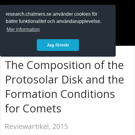
RESEARCH
.chalmers.se
research.chalmers.se använder cookies för
bättre funktionalitet och användarupplevelse.
In English
Mer information
Logga in
Jag förstår
The Composition of the
Protosolar Disk and the
Formation Conditions
for Comets
Reviewartikel, 2015