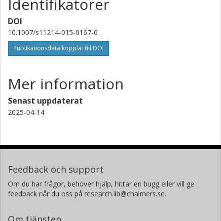
Identifikatorer
Laboratoire d'Astrophysique de Marseille
DOI
F. Pauzat
10.1007/s11214-015-0167-6
Sorbonne Université
Publikationsdata kopplat till DOI
C. Tornow
Deutsches Zentrums für Luft- und Raumfahrt (DLR)
Mer information
Eva Wirström
Senast uppdaterat
Chalmers, Rymd- och geovetenskap, Radioastronomi och
2025-04-14
astrofysik
Forskning
Andra publikationer
E. Zicler
Feedback och support
Sorbonne Université
Om du har frågor, behöver hjälp, hittar en bugg eller vill ge
feedback når du oss på research.lib@chalmers.se.
Om tjänsten