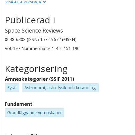
VISA ALLA PERSONER
S. B. Charnley
Publicerad i
National Aeronautics and Space Administration (NASA)
Space Science Reviews
M. Doronin
Sorbonne Université
0038-6308 (ISSN) 1572-9672 (eISSN)
Vol. 197
Nummer/häfte
1-4
s.
151-190
Y. Ellinger
Sorbonne Université
Kategorisering
P. Gast
Deutsches Zentrums für Luft- und Raumfahrt (DLR)
Ämneskategorier (SSIF 2011)
Fysik
Astronomi, astrofysik och kosmologi
E. Gibb
University of Missouri
Fundament
S. N. Milam
Grundläggande vetenskaper
National Aeronautics and Space Administration (NASA)
O. Mousis