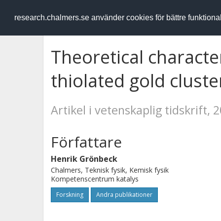
RESEARCH
.chalmers.se
research.chalmers.se använder cookies för bättre funktion
Theoretical character
thiolated gold cluste
Artikel i vetenskaplig tidskrift, 
Författare
Henrik Grönbeck
Chalmers, Teknisk fysik, Kemisk fysik
Kompetenscentrum katalys
Forskning
Andra publikationer