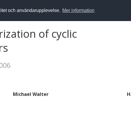
alitet och användarupplevelse.
Mer information
ization of cyclic
rs
2006
Michael Walter
H