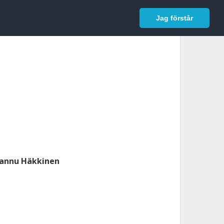
In English
Logga in
Jag förstår
annu Häkkinen