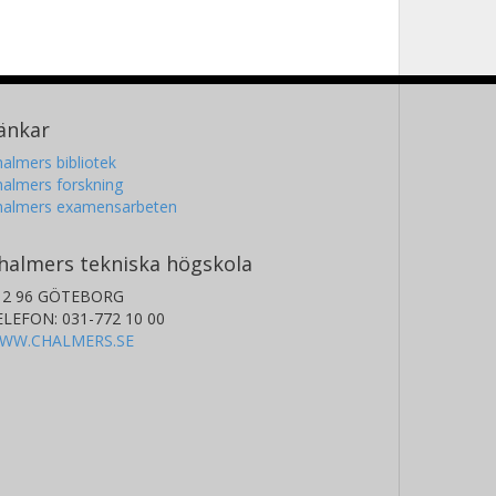
änkar
almers bibliotek
almers forskning
halmers examensarbeten
halmers tekniska högskola
12 96 GÖTEBORG
ELEFON: 031-772 10 00
WW.CHALMERS.SE