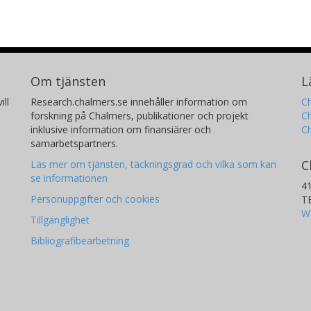
Om tjänsten
L
ill
Research.chalmers.se innehåller information om
Ch
forskning på Chalmers, publikationer och projekt
Ch
inklusive information om finansiärer och
C
samarbetspartners.
C
Läs mer om tjänsten, täckningsgrad och vilka som kan
se informationen
4
Personuppgifter och cookies
T
W
Tillgänglighet
Bibliografibearbetning