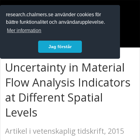
RESEARCH
.chalmers.se
research.chalmers.se använder cookies för
bättre funktionalitet och användarupplevelse.
In English
Mer information
Logga in
Jag förstår
Uncertainty in Material
Flow Analysis Indicators
at Different Spatial
Levels
Artikel i vetenskaplig tidskrift, 2015