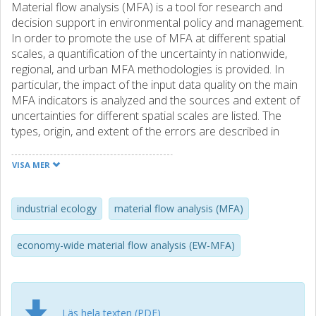
Material flow analysis (MFA) is a tool for research and
decision support in environmental policy and management.
In order to promote the use of MFA at different spatial
scales, a quantification of the uncertainty in nationwide,
regional, and urban MFA methodologies is provided. In
particular, the impact of the input data quality on the main
MFA indicators is analyzed and the sources and extent of
uncertainties for different spatial scales are listed. The
types, origin, and extent of the errors are described in
detail and several imputation methods are explained and
evaluated. By introducing a novel approach to account
VISA MER
measurement errors in data sets with very few details on
the measurement errors, this article aims at contributing to
the development of a standardized method to account for
industrial ecology
material flow analysis (MFA)
the uncertainty in MFA studies. This study uses the time
series of MFA data for 1996-2011 at three spatial
economy-wide material flow analysis (EW-MFA)
scalesnationwide (Sweden), regional (the Stockholm
Region), and metropolitan (Stockholm, Gothenburg, and
Malmo)to determine how propagation of measurement
errors affects the MFA results. The following MFA
Läs hela texten (PDF)