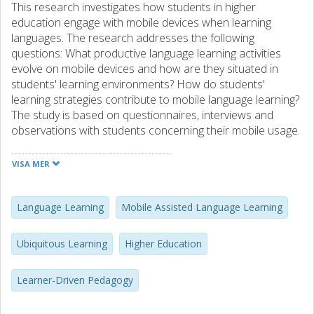
This research investigates how students in higher
education engage with mobile devices when learning
languages. The research addresses the following
questions: What productive language learning activities
evolve on mobile devices and how are they situated in
students' learning environments? How do students'
learning strategies contribute to mobile language learning?
The study is based on questionnaires, interviews and
observations with students concerning their mobile usage.
The results show that engaging in online communities for
learning purposes is increasing and that the participants
VISA MER
have a broad view of what can be included in the concept
of learning. Being productive with technology is a way
forward to develop mobile habits is a constructive way for
Language Learning
Mobile Assisted Language Learning
language learning to take place.
Ubiquitous Learning
Higher Education
Learner-Driven Pedagogy