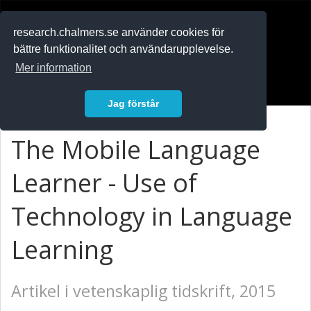
RESEARCH
.chalmers.se
research.chalmers.se använder cookies för
bättre funktionalitet och användarupplevelse.
In English
Mer information
Logga in
Jag förstår
The Mobile Language
Learner - Use of
Technology in Language
Learning
Artikel i vetenskaplig tidskrift, 2015