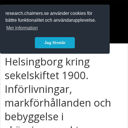
RESEARCH
.chalmers.se
research.chalmers.se använder cookies för
bättre funktionalitet och användarupplevelse.
In English
Mer information
Logga in
Jag förstår
Helsingborg kring
sekelskiftet 1900.
Införlivningar,
markförhållanden och
bebyggelse i