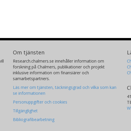
Om tjänsten
L
ill
Research.chalmers.se innehåller information om
Ch
forskning på Chalmers, publikationer och projekt
Ch
inklusive information om finansiärer och
C
samarbetspartners.
C
Läs mer om tjänsten, täckningsgrad och vilka som kan
se informationen
4
Personuppgifter och cookies
T
W
Tillgänglighet
Bibliografibearbetning