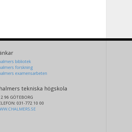
änkar
almers bibliotek
almers forskning
halmers examensarbeten
halmers tekniska högskola
12 96 GÖTEBORG
ELEFON: 031-772 10 00
WW.CHALMERS.SE