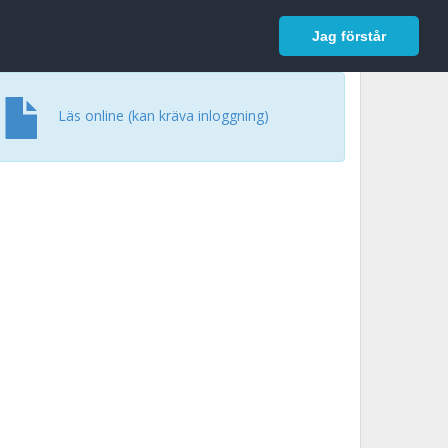
In English
Logga in
Jag förstår
Läs online (kan kräva inloggning)