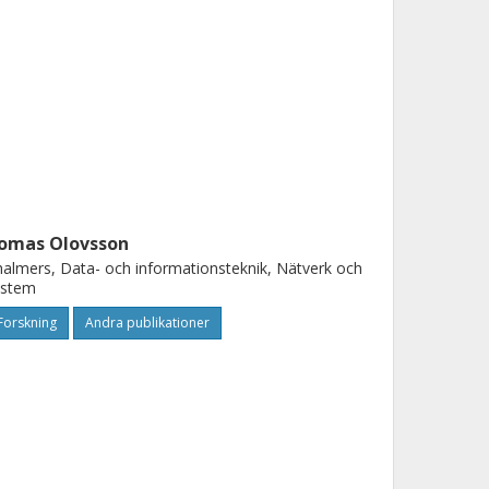
omas Olovsson
almers, Data- och informationsteknik, Nätverk och
ystem
Forskning
Andra publikationer