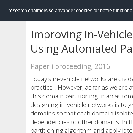
RESEARCH
.chalmers.se
research.chalmers.se använder cookies för bättre funktion
Improving In-Vehicl
Using Automated Par
Paper i proceeding, 2016
Today's in-vehicle networks are divi
practice". However, as far as we are a
this domain partitioning in an autom
designing in-vehicle networks is to g
domains so that each domain isolates
dependencies to other domains. In t
partitioning algorithm and apply it t