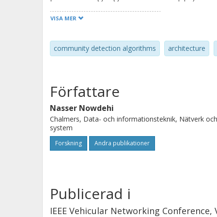
car, and we analyze the results fro
VISA MER
EVITA reference architecture. Differe
investigate security domains based
community detection algorithms
architecture
optimized to minimize inter-domain t
flexible and can identify meaningful
better than the EVITA domains with 
Författare
security. We have also investigated t
to see if security domains contradict
Nasser Nowdehi
Chalmers, Data- och informationsteknik, Nätverk oc
system
Forskning
Andra publikationer
Publicerad i
IEEE Vehicular Networking Conference,