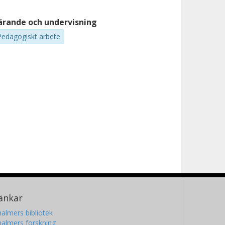
ärande och undervisning
Pedagogiskt arbete
änkar
almers bibliotek
almers forskning