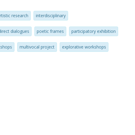
tion hall and involved over 165 children
ls.
rtistic research
interdisciplinary
direct dialogues
poetic frames
participatory exhibition
kshops
multivocal project
explorative workshops