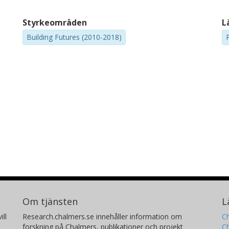
Styrkeområden
L
Building Futures (2010-2018)
Om tjänsten
L
ill
Research.chalmers.se innehåller information om
Ch
forskning på Chalmers, publikationer och projekt
Ch