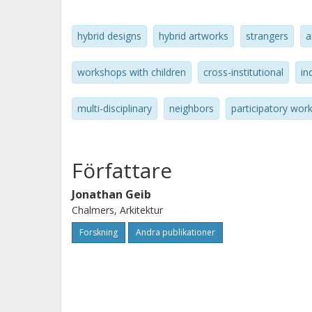
the Frölunda Kulturhus's main exhibi
and youth from three different schoo
hybrid designs
hybrid artworks
strangers
a
workshops with children
cross-institutional
in
multi-disciplinary
neighbors
participatory wor
Författare
Jonathan Geib
Chalmers, Arkitektur
Forskning
Andra publikationer