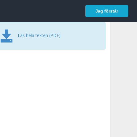
In English
Logga in
Jag förstår
Läs hela texten (PDF)