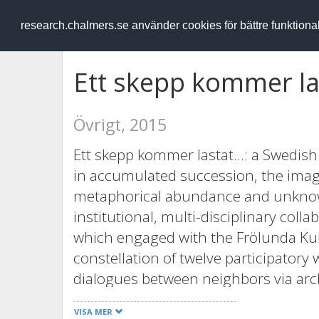
RESEARCH
.chalmers.se
research.chalmers.se använder cookies för bättre funktion
Ett skepp kommer las
Övrigt, 2015
Ett skepp kommer lastat...: a Swedis
in accumulated succession, the imag
metaphorical abundance and unknowabi
institutional, multi-disciplinary col
which engaged with the Frölunda Kul
constellation of twelve participatory
dialogues between neighbors via arch
reversals of researcher and subject. 
VISA MER