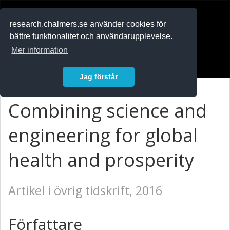
RESEARCH
.chalmers.se
research.chalmers.se använder cookies för
bättre funktionalitet och användarupplevelse.
In English
Mer information
Logga in
Jag förstår
Combining science and
engineering for global
health and prosperity
Artikel i övrig tidskrift, 2016
Författare