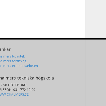
änkar
almers bibliotek
almers forskning
halmers examensarbeten
halmers tekniska högskola
12 96 GÖTEBORG
ELEFON: 031-772 10 00
WW.CHALMERS.SE