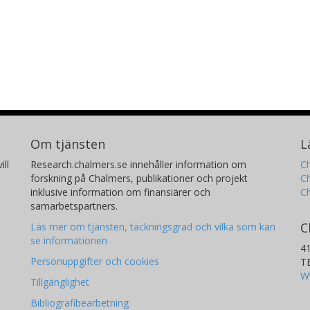
Om tjänsten
L
ill
Research.chalmers.se innehåller information om
Ch
forskning på Chalmers, publikationer och projekt
Ch
inklusive information om finansiärer och
C
samarbetspartners.
C
Läs mer om tjänsten, täckningsgrad och vilka som kan
se informationen
4
Personuppgifter och cookies
T
W
Tillgänglighet
Bibliografibearbetning