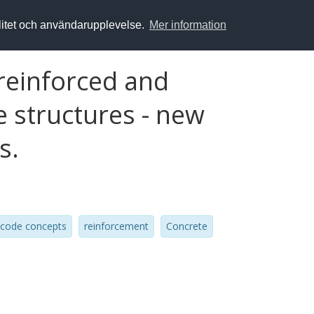
alitet och användarupplevelse.
Mer information
reinforced and
 structures - new
s.
code concepts
reinforcement
Concrete