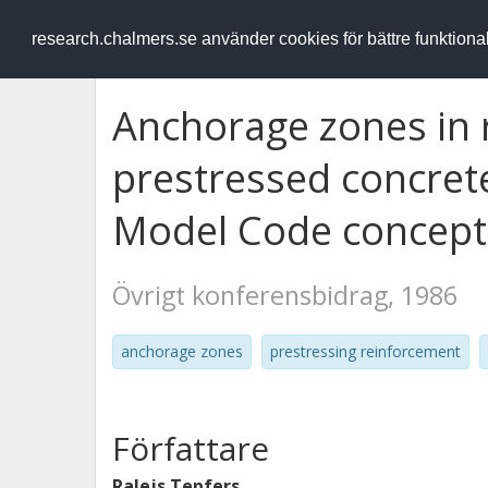
RESEARCH
.chalmers.se
research.chalmers.se använder cookies för bättre funktion
Anchorage zones in 
prestressed concrete
Model Code concept
Övrigt konferensbidrag, 1986
anchorage zones
prestressing reinforcement
Författare
Ralejs Tepfers