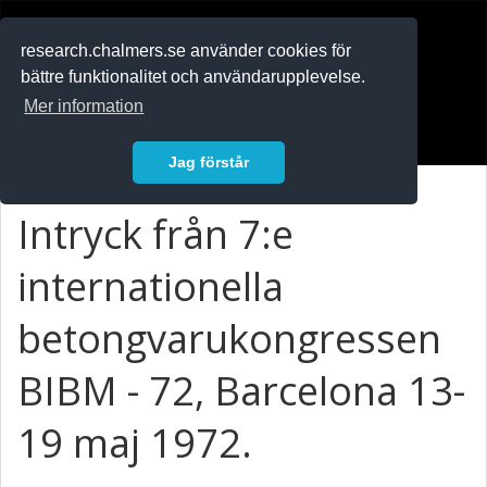
RESEARCH
.chalmers.se
research.chalmers.se använder cookies för
bättre funktionalitet och användarupplevelse.
In English
Mer information
Logga in
Jag förstår
Intryck från 7:e
internationella
betongvarukongressen
BIBM - 72, Barcelona 13-
19 maj 1972.