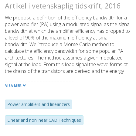
Artikel i vetenskaplig tidskrift, 2016
We propose a definition of the efficiency bandwidth for a
power amplifier (PA) using a modulated signal as the signal
bandwidth at which the amplifier efficiency has dropped to
a level of 90% of the maximum efficiency at small
bandwidth. We introduce a Monte Carlo method to
calculate the efficiency bandwidth for some popular PA
architectures. The method assumes a given modulated
signal at the load. From this load signal the wave forms at
the drains of the transistors are derived and the energy
dissipation in the transistors can be calculated. Using
idealized transistors with no output capacitance the
VISA MER
maximum realizable efficiency bandwidth of an
asymmetrical Doherty amplifier is 60%, which is much
larger than that of an outphasing amplifier, which is 14%.
Power amplifiers and linearizers
More realistic transistors that include output
capacitances, need a matching circuit with a high Q-value
Linear and nonlinear CAD Techniques
which decreases the efficiency bandwidth. Using output
capacitance values typical for LDMOS transistors, the