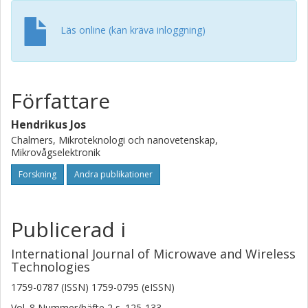
asymmetrical Doherty amplifier shows an efficiency
bandwidth of about 400MHz for a signal centered at
Läs online (kan kräva inloggning)
1GHz. For a signal at 2GHz the efficiency bandwidth is
found to be 520MHz. Due to the fixed values of the output
capacitances the efficiency bandwidth does not scale with
frequency.
Författare
Hendrikus Jos
Chalmers, Mikroteknologi och nanovetenskap,
Mikrovågselektronik
Forskning
Andra publikationer
Publicerad i
International Journal of Microwave and Wireless
Technologies
1759-0787 (ISSN) 1759-0795 (eISSN)
Vol. 8
Nummer/häfte
2
s.
125-133