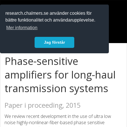
RESEARCH
.chalmers.se
research.chalmers.se använder cookies för
bättre funktionalitet och användarupplevelse.
In English
Mer information
Logga in
Jag förstår
Phase-sensitive
amplifiers for long-haul
transmission systems
Paper i proceeding, 2015
We review recent development in the use of ultra low
noise highly-nonlinear-fiber-based phase sensitive