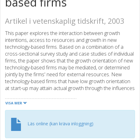
based firms
Artikel i vetenskaplig tidskrift, 2003
This paper explores the interaction between growth
intentions, access to resources and growth in new
technology-based firms. Based on a combination of a
cross-sectional survey study and case studies of individual
firms, the paper shows that the growth orientation of new
technology-based firms may be mediated, or determined
jointly by the firms' need for external resources. New
technology-based firms that have low growth orientation
at start-up may attain actual growth through the influences
of new owners who allow access to critical resources.
These results have important implications for
VISA MER
understanding the growth process in new technology-
based firms.
Läs online (kan kräva inloggning)