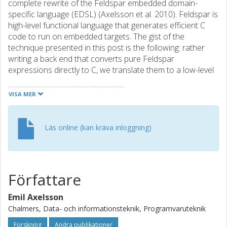
complete rewrite of the Feldspar embedded domain-
specific language (EDSL) (Axelsson et al. 2010). Feldspar is
high-level functional language that generates efficient C
code to run on embedded targets. The gist of the
technique presented in this post is the following: rather
writing a back end that converts pure Feldspar
expressions directly to C, we translate them to a low-level
monadic EDSL. From the low-level EDSL, C code is then
generated. This approach has several advantages: 1. The
VISA MER
translation is simpler to write than a complete C back end.
2. The translation is between two typed EDSLs, which rules
out many potential errors. 3. The low-level EDSL is
Läs online (kan kräva inloggning)
reusable and can be shared between several high-level
EDSLs. Although the article contains a lot of code, most of
it is in fact reusable. As mentioned in Discussion, we can
write the same implementation in less than 50 lines of
Författare
code using generic libraries that we have developed to
support Feldspar.
Emil Axelsson
Chalmers, Data- och informationsteknik, Programvaruteknik
Forskning
Andra publikationer