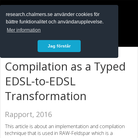
RESEARCH
.chalmers.se
research.chalmers.se använder cookies för
bättre funktionalitet och användarupplevelse.
In English
Mer information
Logga in
Jag förstår
Compilation as a Typed
EDSL-to-EDSL
Transformation
Rapport, 2016
This article is about an implementation and compilation
technique that is used in RAW-Feldspar which is a