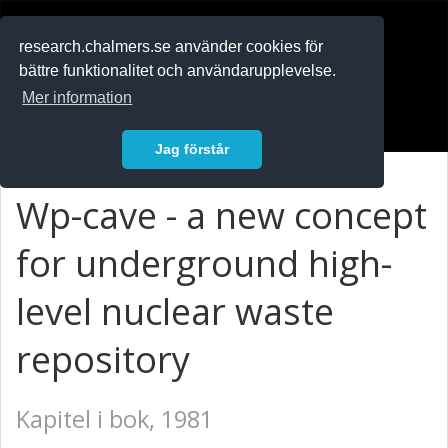
RESEARCH
.chalmers.se
research.chalmers.se använder cookies för
bättre funktionalitet och användarupplevelse.
In English
Mer information
Logga in
Jag förstår
Wp-cave - a new concept
for underground high-
level nuclear waste
repository
Kapitel i bok, 1981