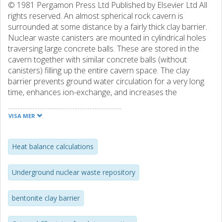
© 1981 Pergamon Press Ltd Published by Elsevier Ltd All
rights reserved. An almost spherical rock cavern is
surrounded at some distance by a fairly thick clay barrier.
Nuclear waste canisters are mounted in cylindrical holes
traversing large concrete balls. These are stored in the
cavern together with similar concrete balls (without
canisters) filling up the entire cavern space. The clay
barrier prevents ground water circulation for a very long
time, enhances ion-exchange, and increases the
repository resistance against future tectonic movements
and earthquakes. Calculations of heat balance, thermal
VISA MER
effects, clay barrier function and costs have been
performed. One repository (Fig. 1) accommodates one
year's unreprocessed waste from 12 nuclear 1000 MWe
Heat balance calculations
reactors assuming 10 years of interim storage.
Construction operations are outlined. Various advantages
Underground nuclear waste repository
of the concept are emphasized (see list at end of paper).
bentonite clay barrier