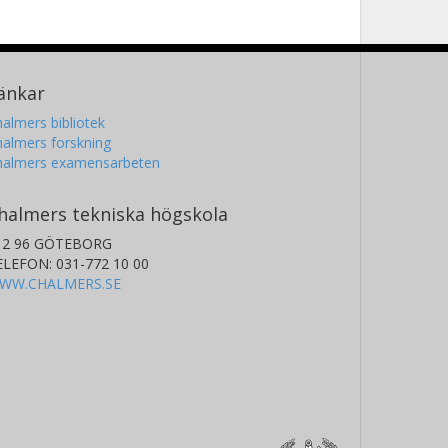
änkar
almers bibliotek
almers forskning
halmers examensarbeten
halmers tekniska högskola
12 96 GÖTEBORG
ELEFON: 031-772 10 00
WW.CHALMERS.SE