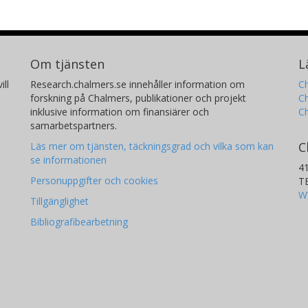
Om tjänsten
L
ill
Research.chalmers.se innehåller information om
Ch
forskning på Chalmers, publikationer och projekt
Ch
inklusive information om finansiärer och
C
samarbetspartners.
C
Läs mer om tjänsten, täckningsgrad och vilka som kan
se informationen
4
Personuppgifter och cookies
T
W
Tillgänglighet
Bibliografibearbetning