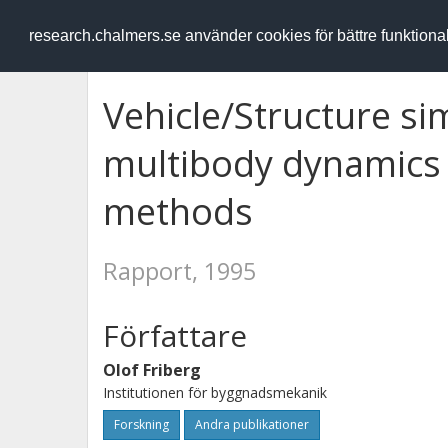
RESEARCH
.chalmers.se
research.chalmers.se använder cookies för bättre funktion
Vehicle/Structure si
multibody dynamics 
methods
Rapport, 1995
Författare
Olof Friberg
Institutionen för byggnadsmekanik
Forskning
Andra publikationer