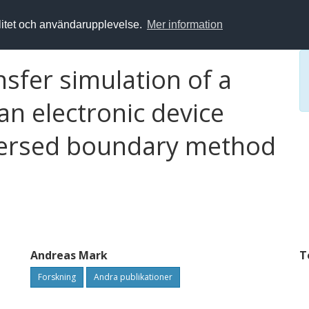
alitet och användarupplevelse.
Mer information
sfer simulation of a
an electronic device
mersed boundary method
Andreas Mark
T
Forskning
Andra publikationer