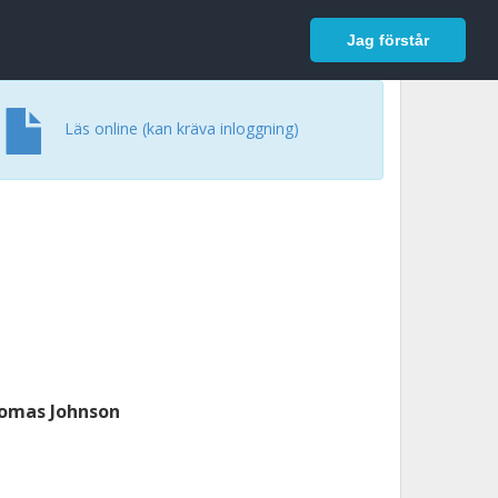
In English
Logga in
Jag förstår
Läs online (kan kräva inloggning)
omas Johnson