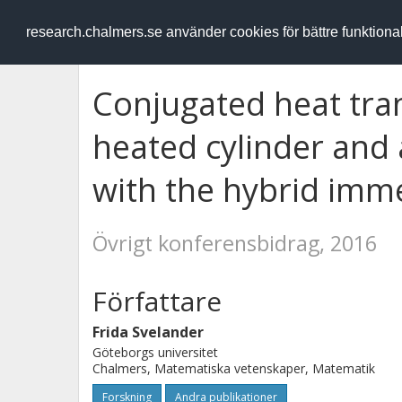
RESEARCH
.chalmers.se
research.chalmers.se använder cookies för bättre funktion
Conjugated heat tran
heated cylinder and 
with the hybrid im
Övrigt konferensbidrag, 2016
Författare
Frida Svelander
Göteborgs universitet
Chalmers, Matematiska vetenskaper, Matematik
Forskning
Andra publikationer