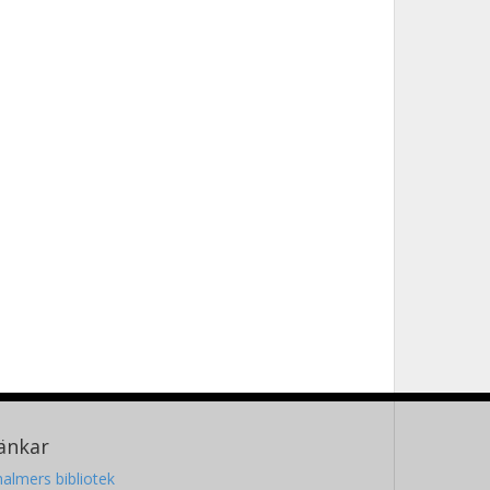
änkar
almers bibliotek