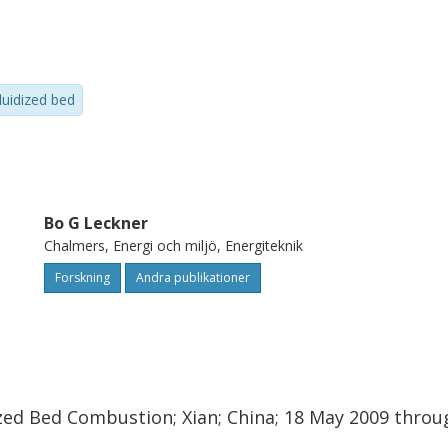
fluidized bed
Bo G Leckner
Chalmers, Energi och miljö, Energiteknik
Forskning
Andra publikationer
ized Bed Combustion; Xian; China; 18 May 2009 thro