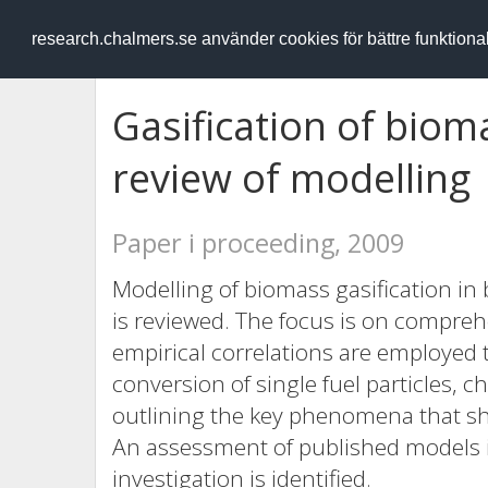
RESEARCH
.chalmers.se
research.chalmers.se använder cookies för bättre funktion
Gasification of bioma
review of modelling
Paper i proceeding, 2009
Modelling of biomass gasification in 
is reviewed. The focus is on compreh
empirical correlations are employed t
conversion of single fuel particles, c
outlining the key phenomena that sho
An assessment of published models i
investigation is identified.