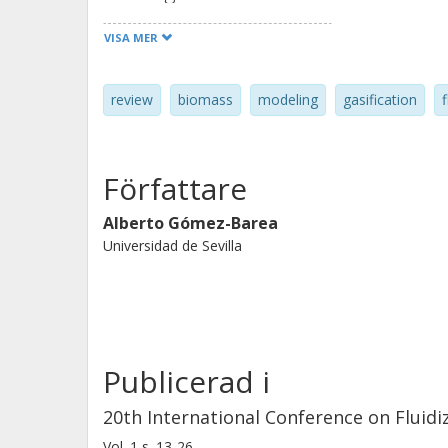
VISA MER
review
biomass
modeling
gasification
Författare
Alberto Gómez-Barea
Universidad de Sevilla
Publicerad i
20th International Conference on Fluid
Vol. 1
s.
13-26