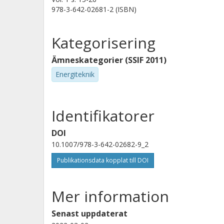
978-3-642-02681-2 (ISBN)
Kategorisering
Ämneskategorier (SSIF 2011)
Energiteknik
Identifikatorer
DOI
10.1007/978-3-642-02682-9_2
Publikationsdata kopplat till DOI
Mer information
Senast uppdaterat