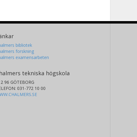
änkar
almers bibliotek
almers forskning
halmers examensarbeten
halmers tekniska högskola
12 96 GÖTEBORG
ELEFON: 031-772 10 00
WW.CHALMERS.SE