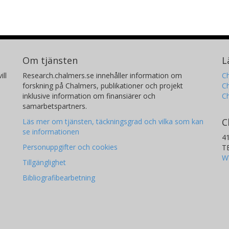
Om tjänsten
L
ill
Research.chalmers.se innehåller information om
Ch
forskning på Chalmers, publikationer och projekt
Ch
inklusive information om finansiärer och
C
samarbetspartners.
C
Läs mer om tjänsten, täckningsgrad och vilka som kan
se informationen
4
Personuppgifter och cookies
T
W
Tillgänglighet
Bibliografibearbetning