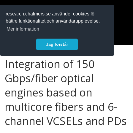
RESEARCH
.chalmers.se
research.chalmers.se använder cookies för
bättre funktionalitet och användarupplevelse.
In English
Mer information
Logga in
Jag förstår
Integration of 150
Gbps/fiber optical
engines based on
multicore fibers and 6-
channel VCSELs and PDs