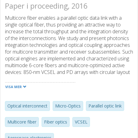
Paper i proceeding, 2016
Multicore fiber enables a parallel optic data link with a
single optical fiber, thus providing an attractive way to
increase the total throughput and the integration density
of the interconnections. We study and present photonics
integration technologies and optical coupling approaches
for multicore transmitter and receiver subassemblies. Such
optical engines are implemented and characterized using
multimode 6-core fibers and multicore-optimized active
devices: 850-nm VCSEL and PD arrays with circular layout
and multi-channel driver and receiver ICs. They are
developed for bit-rates of 25 Gbps/channel and beyond,
VISA MER
i.e. <150 Gbps per fiber, and also optimized for ruggedized
transceivers with extended operation temperature range,
for harsh environment applications, including space.
Optical interconnect
Micro-Optics
Parallel optic link
Multicore fiber
Fiber optics
VCSEL
Aerospace electronics