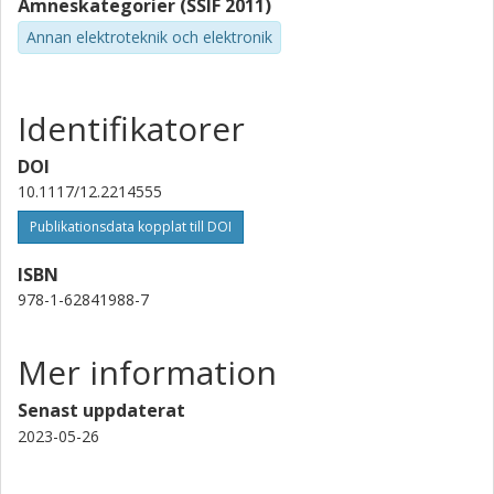
Ämneskategorier (SSIF 2011)
Johan Gustavsson
Annan elektroteknik och elektronik
Chalmers, Mikroteknologi och nanovetenskap, Fotonik
Forskning
Andra publikationer
Identifikatorer
Anders Larsson
DOI
Chalmers, Mikroteknologi och nanovetenskap, Fotonik
10.1117/12.2214555
Forskning
Andra publikationer
Publikationsdata kopplat till DOI
Rashid Safaisini
ISBN
Royal Philips
978-1-62841988-7
Forskning
Andra publikationer
Mer information
Roger King
Royal Philips
Senast uppdaterat
2023-05-26
Minsu Ko
Institut fur innovative Mikroelektronik (IHP)