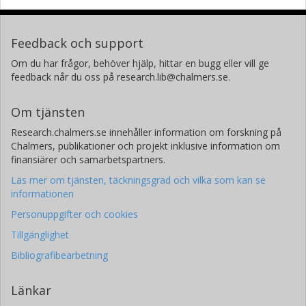
Dietmar Kissinger
Institut fur innovative Mikroelektronik (IHP)
Feedback och support
Om du har frågor, behöver hjälp, hittar en bugg eller vill ge
Ahmet Çärl Ulusoy
feedback når du oss på research.lib@chalmers.se.
Institut fur innovative Mikroelektronik (IHP)
Om tjänsten
T. F. Taunay
Research.chalmers.se innehåller information om forskning på
OFS Laboratories
Chalmers, publikationer och projekt inklusive information om
finansiärer och samarbetspartners.
L. Bansal
OFS Laboratories
Läs mer om tjänsten, täckningsgrad och vilka som kan se
informationen
Lars Gruner-Nielsen
Personuppgifter och cookies
OFS Laboratories
Tillgänglighet
Bibliografibearbetning
Efstratios Kehayas
OFS Fitel Denmark ApS
Länkar
James Edmunds