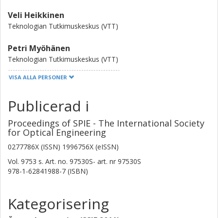
Veli Heikkinen
Teknologian Tutkimuskeskus (VTT)
Petri Myöhänen
Teknologian Tutkimuskeskus (VTT)
VISA ALLA PERSONER
Noora Salminen
Teknologian Tutkimuskeskus (VTT)
Publicerad i
Jyrki Ollila
Proceedings of SPIE - The International Society
Teknologian Tutkimuskeskus (VTT)
for Optical Engineering
Olli Tapaninen
0277786X (ISSN) 1996756X (eISSN)
Teknologian Tutkimuskeskus (VTT)
Vol. 9753
s.
Art. no. 97530S-
art. nr
97530S
978-1-62841988-7 (ISBN)
Petter Westbergh
Chalmers, Mikroteknologi och nanovetenskap, Fotonik
Kategorisering
Forskning
Andra publikationer