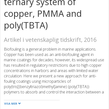
ternary system of
copper, PMMA and
poly(TBTA)
Artikel i vetenskaplig tidskrift, 2016
Biofouling is a general problem in marine applications.
Copper has been used as an anti-biofouling agent in
marine coatings for decades; however, its widespread use
has resulted in regulatory restrictions due to high copper
concentrations in harbors and areas with limited water
circulation. Here we present a new approach for anti-
fouling coatings using microparticles of
poly(tris[(benzyltriazol)methyl]amine) (poly(TBTA))
polymers to absorb and control the interaction between a
surface coating and the copper naturally present in
seawater with the intention of creating a flux of copper
VISA MER
across the water/coating interface. The preparation and