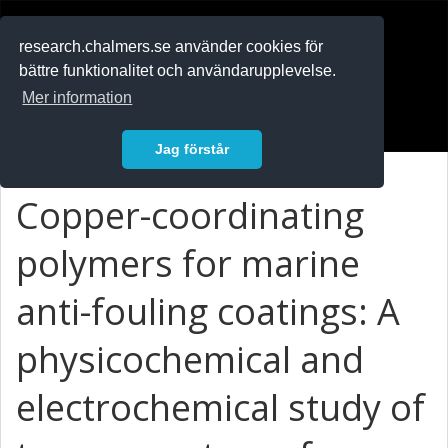
RESEARCH
.chalmers.se
research.chalmers.se använder cookies för
bättre funktionalitet och användarupplevelse.
In English
Mer information
Logga in
Jag förstår
Copper-coordinating
polymers for marine
anti-fouling coatings: A
physicochemical and
electrochemical study of