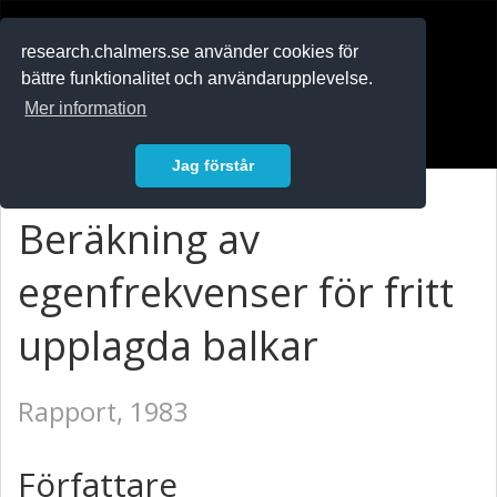
RESEARCH
.chalmers.se
research.chalmers.se använder cookies för
bättre funktionalitet och användarupplevelse.
In English
Mer information
Logga in
Jag förstår
Beräkning av
egenfrekvenser för fritt
upplagda balkar
Rapport, 1983
Författare