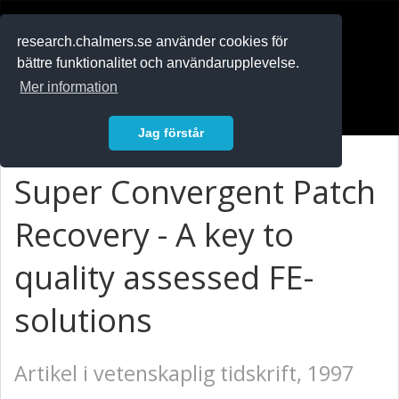
RESEARCH
.chalmers.se
research.chalmers.se använder cookies för
bättre funktionalitet och användarupplevelse.
In English
Mer information
Logga in
Jag förstår
Super Convergent Patch
Recovery - A key to
quality assessed FE-
solutions
Artikel i vetenskaplig tidskrift, 1997