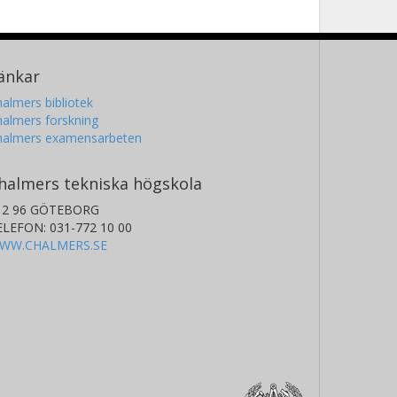
änkar
almers bibliotek
almers forskning
halmers examensarbeten
halmers tekniska högskola
12 96 GÖTEBORG
ELEFON: 031-772 10 00
WW.CHALMERS.SE