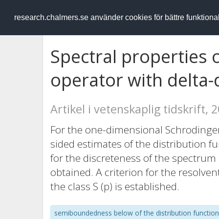
RESEARCH
.chalmers.se
research.chalmers.se använder cookies för bättre funktion
Spectral properties 
operator with delta-
Artikel i vetenskaplig tidskrift, 
For the one-dimensional Schrodinger 
sided estimates of the distribution f
for the discreteness of the spectrum 
obtained. A criterion for the resolve
the class S (p) is established.
semiboundedness below of the distribution function