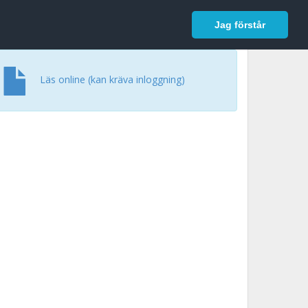
In English
Logga in
Jag förstår
Läs online (kan kräva inloggning)