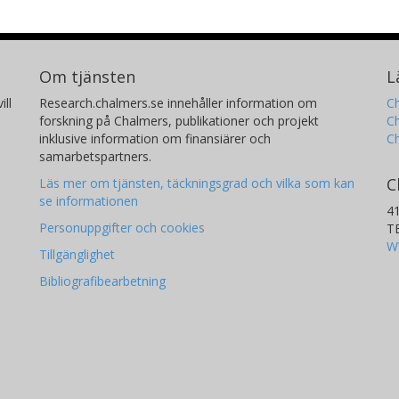
Om tjänsten
L
ill
Research.chalmers.se innehåller information om
Ch
forskning på Chalmers, publikationer och projekt
Ch
inklusive information om finansiärer och
C
samarbetspartners.
C
Läs mer om tjänsten, täckningsgrad och vilka som kan
se informationen
4
Personuppgifter och cookies
T
W
Tillgänglighet
Bibliografibearbetning