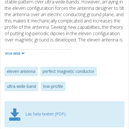
stable-pattern over ultra-wide-bands. However, arraying in
the eleven configuration forces the antenna designer to tilt
the antenna over an electric conducting ground plane, and
this makes it mechanically complicated and increases the
profile of the antenna. Seeking new capabilities, the theory
of putting log-periodic dipoles in the eleven configuration
over magnetic ground is developed. The eleven antenna is
formed by two printed folded-dipoles, and we evaluate the
performance for a single-pair of dipoles and five-pairs of
VISA MER
dipoles. The results are extracted for the cases of PEC
ground, PMC ground and without ground. The results are
in a good agreement with theory. Also, some discussions
eleven antenna
perfect magnetic conductor
are provided for the realization of the artificial-magnetic-
ground.
ultra-wide-band
low-profile
Läs hela texten (PDF)