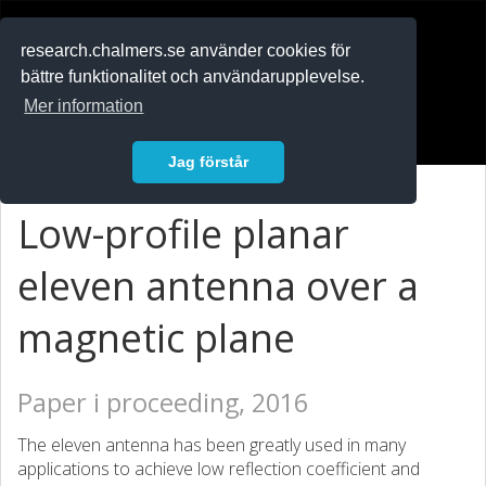
RESEARCH
.chalmers.se
research.chalmers.se använder cookies för
bättre funktionalitet och användarupplevelse.
In English
Mer information
Logga in
Jag förstår
Low-profile planar
eleven antenna over a
magnetic plane
Paper i proceeding, 2016
The eleven antenna has been greatly used in many
applications to achieve low reflection coefficient and