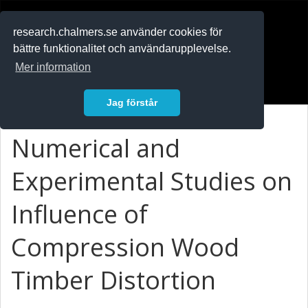
RESEARCH
.chalmers.se
research.chalmers.se använder cookies för
bättre funktionalitet och användarupplevelse.
In English
Mer information
Logga in
Jag förstår
Numerical and
Experimental Studies on
Influence of
Compression Wood
Timber Distortion