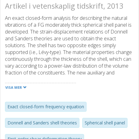
Artikel i vetenskaplig tidskrift, 2013
An exact closed-form analysis for describing the natural
vibrations of a FG moderately thick spherical shell panel is
developed. The strain-displacement relations of Donnell
and Sanders theories are used to obtain the exact
solutions. The shell has two opposite edges simply
supported (i.e., Lévy-type). The material properties change
continuously through the thickness of the shell, which can
vary according to a power-law distribution of the volume
fraction of the constituents. The new auxiliary and
potential functions are employed to exactly decouple the
governing equations of the vibrated spherical shell panel,
VISA MER
leading to the exact closed-form frequency equation in the
form of determinant. The accuracy and validity of the
solutions are established with the aid of a 3D finite
Exact closed-form frequency equation
element analysis as well as by comparing the results with
the data reported in the literature. The effects of various
Donnell and Sanders shell theories
Spherical shell panel
stretching-bending couplings on the frequency parameters
are discussed.
First-order shear deformation theory