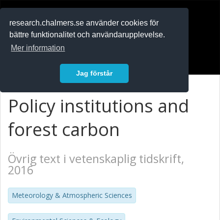
RESEARCH
.chalmers.se
research.chalmers.se använder cookies för
bättre funktionalitet och användarupplevelse.
In English
Mer information
Logga in
Jag förstår
Policy institutions and
forest carbon
Övrig text i vetenskaplig tidskrift,
2016
Meteorology & Atmospheric Sciences