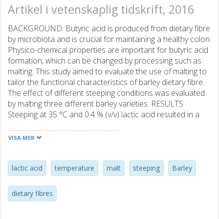
Artikel i vetenskaplig tidskrift, 2016
BACKGROUND: Butyric acid is produced from dietary fibre
by microbiota and is crucial for maintaining a healthy colon.
Physico-chemical properties are important for butyric acid
formation, which can be changed by processing such as
malting. This study aimed to evaluate the use of malting to
tailor the functional characteristics of barley dietary fibre.
The effect of different steeping conditions was evaluated
by malting three different barley varieties. RESULTS:
Steeping at 35 °C and 0.4 % (v/v) lactic acid resulted in a
higher content of β-glucan and soluble fibre in the malts
than in malts produced at lower temperature and lactic
VISA MER
acid concentration. Resistant starch also increased while
the content of soluble arabinoxylan was lower. Fibre
components in Tipple were more affected by steeping
lactic acid
temperature
malt
steeping
Barley
conditions than the other varieties. Contents of iron,
phytate and amylose were little influenced by steeping
dietary fibres
conditions. CONCLUSION: The selection of steeping
conditions during malting influence composition and the