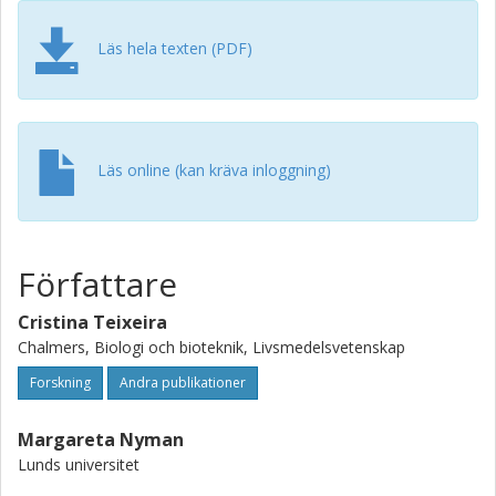
characteristics of dietary fibre in barley, and also the
choice of barley variety is important for tailoring of
Läs hela texten (PDF)
functional ingredients beneficial for colonic health
Läs online (kan kräva inloggning)
Författare
Cristina Teixeira
Chalmers, Biologi och bioteknik, Livsmedelsvetenskap
Forskning
Andra publikationer
Margareta Nyman
Lunds universitet