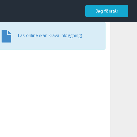
In English
Logga in
Jag förstår
Läs online (kan kräva inloggning)