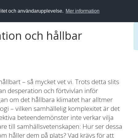
alitet och användarupplevelse.
Mer information
ation och hållbar
ållbart – så mycket vet vi. Trots detta slits
n desperation och förtvivlan inför
gan om det hållbara klimatet har alltmer
ogi – vilken samhällelig komplexitet är det
lektiva beteendemönster inte verkar vilja
are till samhällsvetenskapen: Hur ser dessa
m håller dem på plats? Vad krävs för att