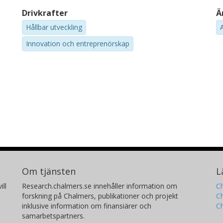
Drivkrafter
Ä
Hållbar utveckling
A
Innovation och entreprenörskap
Om tjänsten
L
ill
Research.chalmers.se innehåller information om
Ch
forskning på Chalmers, publikationer och projekt
Ch
inklusive information om finansiärer och
C
samarbetspartners.