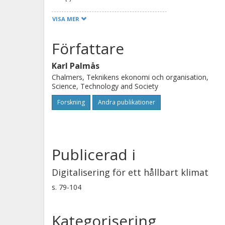
bryta dem? I försöken att svara på des
VISA MER
digitaliseringen. Vissa bedömare mena
kan vara mindre resurskrävande än d
Författare
digitaliseringen som ett verktyg för a
Karl Palmås
omställningsprocessen som sådan. D
Chalmers, Teknikens ekonomi och organisation,
båda förhoppningar: Hur kan en smart
Science, Technology and Society
Hur kan en sådan infrastruktur hjälpa
Forskning
Andra publikationer
hållbarare levnadsmönster?
Publicerad i
Digitalisering för ett hållbart klimat
s.
79-104
Kategorisering