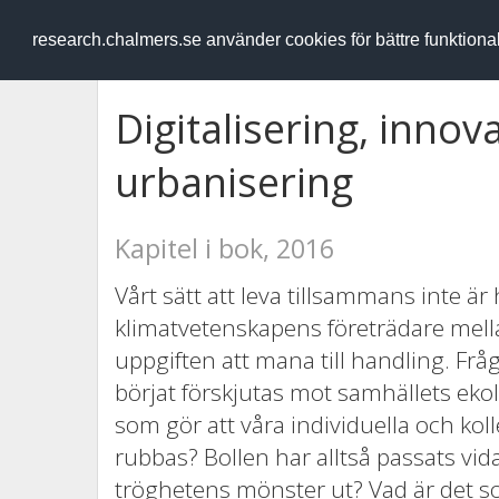
RESEARCH
.chalmers.se
research.chalmers.se använder cookies för bättre funktion
Digitalisering, innov
urbanisering
Kapitel i bok, 2016
Vårt sätt att leva tillsammans inte är h
klimatvetenskapens företrädare mella
uppgiften att mana till handling. Frå
börjat förskjutas mot samhällets ekol
som gör att våra individuella och kol
rubbas? Bollen har alltså passats vid
tröghetens mönster ut? Vad är det so