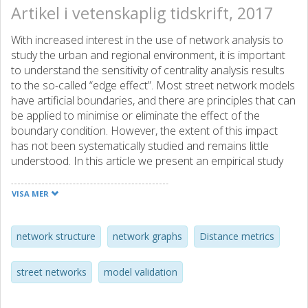
Artikel i vetenskaplig tidskrift, 2017
With increased interest in the use of network analysis to
study the urban and regional environment, it is important
to understand the sensitivity of centrality analysis results
to the so-called “edge effect”. Most street network models
have artificial boundaries, and there are principles that can
be applied to minimise or eliminate the effect of the
boundary condition. However, the extent of this impact
has not been systematically studied and remains little
understood. In this article we present an empirical study
on the impact of different network model boundaries on
the results of closeness and betweenness centrality
VISA MER
analysis of street networks. The results demonstrate that
the centrality measures are affected differently by the
edge effect, and that the same centrality measure is
network structure
network graphs
Distance metrics
affected differently depending on the type of network
distance used. These results highlight the importance, in
street networks
model validation
any study of street networks, of defining the network's
boundary in a way that is relevant to the research