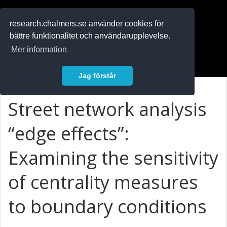
RESEARCH
.chalmers.se
research.chalmers.se använder cookies för
bättre funktionalitet och användarupplevelse.
In English
Mer information
Logga in
Jag förstår
Street network analysis
“edge effects”:
Examining the sensitivity
of centrality measures
to boundary conditions