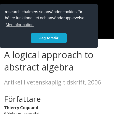
RESEARCH
.chalmers.se
research.chalmers.se använder cookies för
bättre funktionalitet och användarupplevelse.
In English
Mer information
Logga in
Jag förstår
A logical approach to
abstract algebra
Artikel i vetenskaplig tidskrift, 2006
Författare
Thierry Coquand
Göteborgs universitet