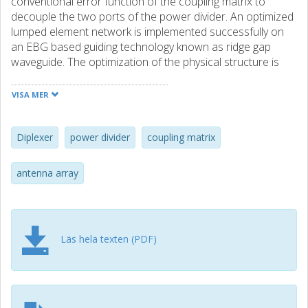
conventional error function of the coupling matrix to
decouple the two ports of the power divider. An optimized
lumped element network is implemented successfully on
an EBG based guiding technology known as ridge gap
waveguide. The optimization of the physical structure is
done efficiently by dividing the diplexer-power divider into
many sub-circuits and analyzing the corrected delay
VISA MER
response of them.
Diplexer
power divider
coupling matrix
antenna array
Läs hela texten (PDF)