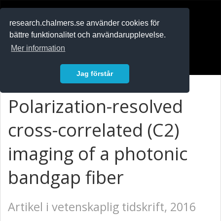
RESEARCH
.chalmers.se
research.chalmers.se använder cookies för
bättre funktionalitet och användarupplevelse.
In English
Mer information
Logga in
Jag förstår
Polarization-resolved
cross-correlated (C2)
imaging of a photonic
bandgap fiber
Artikel i vetenskaplig tidskrift, 2016