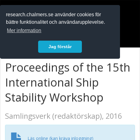
RESEARCH
.chalmers.se
research.chalmers.se använder cookies för
bättre funktionalitet och användarupplevelse.
In English
Mer information
Logga in
Jag förstår
Proceedings of the 15th
International Ship
Stability Workshop
Samlingsverk (redaktörskap), 2016
Läs online (kan kräva inloggning)